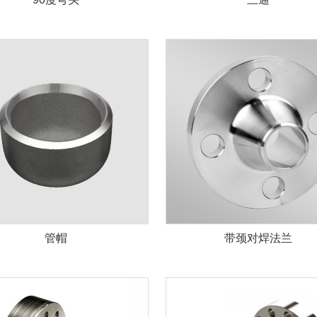
管帽
带颈对焊法兰