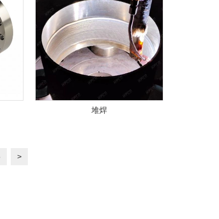
堆焊
5
>