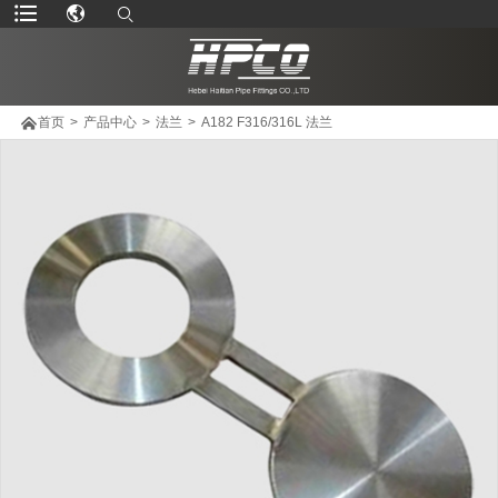

首页
>
产品中心
>
法兰
>
A182 F316/316L 法兰