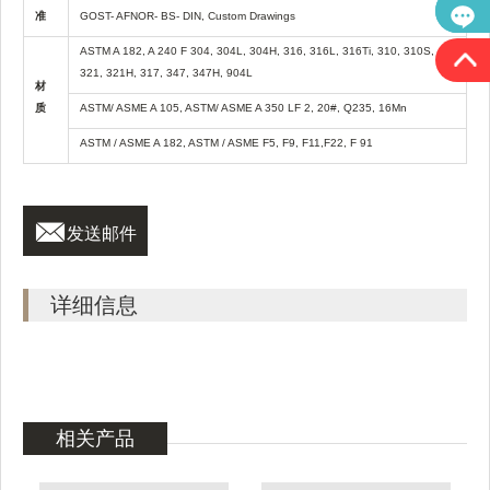
准
GOST- AFNOR- BS- DIN, Custom Drawings
ASTM A 182, A 240 F 304, 304L, 304H, 316, 316L, 316Ti, 310, 310S,
321, 321H, 317, 347, 347H, 904L
材
质
ASTM/ ASME A 105, ASTM/ ASME A 350 LF 2, 20#, Q235, 16Mn
ASTM / ASME A 182, ASTM / ASME F5, F9, F11,F22, F 91

发送邮件
详细信息
相关产品