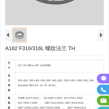
A182 F316/316L 螺纹法兰 TH
尺
1/2" (15 NB) to 48" (1200NB)
寸
压
力
150 LBS, 300 LBS, 600 LBS, 900 LBS, 1500 LBS, 2500 LBS, DIN
等
Standard ND-6,10, 16, 25, 40 Etc.
级
制
ASME B16.5-2013
，
EN 1092-1-2007, EN 1759-1-2004
，
造
ISO 7005-1-1992
，
GB/T 9112-2010, GB/T 9114-2010
，
标
HG/T 20592-2009, HG/T 20615-2009
，
SH/T 3406-2013
，