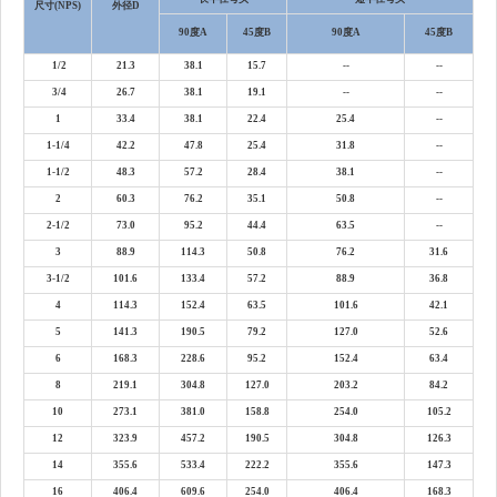
尺寸
(NPS)
外径
D
90度
A
45度
B
90度
A
45度
B
1/2
21.3
38.1
15.7
--
--
3/4
26.7
38.1
19.1
--
--
1
33.4
38.1
22.4
25.4
--
1-1/4
42.2
47.8
25.4
31.8
--
1-1/2
48.3
57.2
28.4
38.1
--
2
60.3
76.2
35.1
50.8
--
2-1/2
73.0
95.2
44.4
63.5
--
3
88.9
114.3
50.8
76.2
31.6
3-1/2
101.6
133.4
57.2
88.9
36.8
4
114.3
152.4
63.5
101.6
42.1
5
141.3
190.5
79.2
127.0
52.6
6
168.3
228.6
95.2
152.4
63.4
8
219.1
304.8
127.0
203.2
84.2
10
273.1
381.0
158.8
254.0
105.2
12
323.9
457.2
190.5
304.8
126.3
14
355.6
533.4
222.2
355.6
147.3
16
406.4
609.6
254.0
406.4
168.3