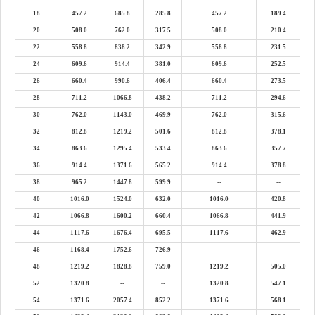
18
457.2
685.8
285.8
457.2
189.4
20
508.0
762.0
317.5
508.0
210.4
22
558.8
838.2
342.9
558.8
231.5
24
609.6
914.4
381.0
609.6
252.5
26
660.4
990.6
406.4
660.4
273.5
28
711.2
1066.8
438.2
711.2
294.6
30
762.0
1143.0
469.9
762.0
315.6
32
812.8
1219.2
501.6
812.8
378.1
34
863.6
1295.4
533.4
863.6
357.7
36
914.4
1371.6
565.2
914.4
378.8
38
965.2
1447.8
599.9
--
--
40
1016.0
1524.0
632.0
1016.0
420.8
42
1066.8
1600.2
660.4
1066.8
441.9
44
1117.6
1676.4
695.5
1117.6
462.9
46
1168.4
1752.6
726.9
--
--
48
1219.2
1828.8
759.0
1219.2
505.0
52
1320.8
--
--
1320.8
547.1
54
1371.6
2057.4
852.2
1371.6
568.1