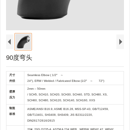
90度弯头
尺寸
Seamless Elbow ( 1/2″
～
外径
24″), ERW / Welded / Fabricated Elbow (1/2″
～
72″)
2mm – 50mm
壁厚
/ SCH5, SCH10, SCH20, SCH30, SCH40, STD, SCH80, XS,
压力
SCH60, SCH80, SCH120, SCH140, SCH160, XXS
制造
ASME/ANSI B16.9, ASME B16.28, MSS-SP-43, GB/T12459,
标准
GB/T13401, SH3408, SH3409, JIS B2311/2220,
DIN2617/2616/2615
20#, 20G,Q235-A, ASTM A 234 WPB , WPBW, WPHY 42, WPHY