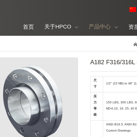
关于HPCO
产品中心
首页
资
A182 F316/31
尺
1/2" (15 NB) to 48" 
寸
压
力
150 LBS, 300 LBS, 6
等
ND-6,10, 16, 25, 40 E
级
ANSI B16.5, ANSI B1
Custom Drawings