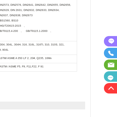
IN2573, DIN2576, DIN2641, DIN2642, DIN2655, DIN2656,
IN2629, DIN 2631, DIN2632, DIN2633, DIN2634,
IN2637, DIN2638, DIN2673
 BS1560, BS10
HG/T20615-2015
、
B/T9115.4-200
、
GB/T9115.1-2000
、
304, 304L, 304H, 316, 316L, 316Ti, 310, 310S, 321,
H, 904L
ASTM/ ASME A 350 LF 2, 20#, Q235, 16Mn
ASTM / ASME F5, F9, F11,F22, F 91