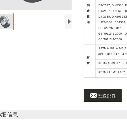
制
DIN2527, DIN2566, D
造
DIN2627, DIN2628, D
标
DIN2635, DIN2636,D
准
BS4504 , BS4504,
HG/T20592-2015
、
GB/T9115.1-2000—G
GB/T9115.4-2000
ASTM A 182, A 240 F 
321H, 317, 347, 347
材
质
ASTM/ ASME A 105, 
ASTM / ASME A 182, 

发送邮件
详细信息