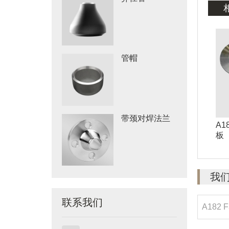
管帽
带颈对焊法兰
A1
板
我
联系我们