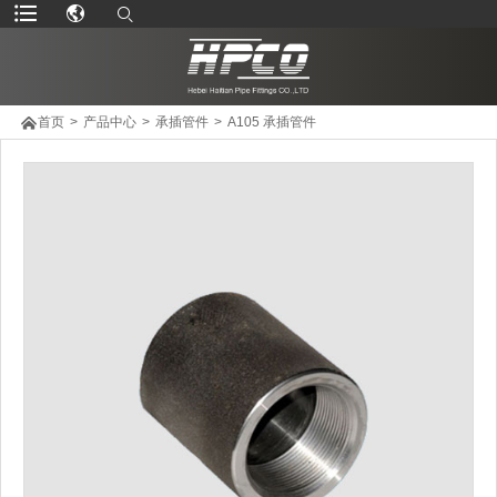

首页
>
产品中心
>
承插管件
>
A105 承插管件